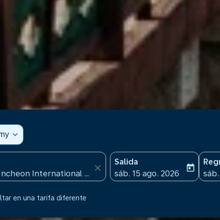
omy
expand_more
Salida
Reg
close
today
fc-booking-departure-date
fc-b
sáb. 15 ago. 2026
sáb.
tar en una tarifa diferente