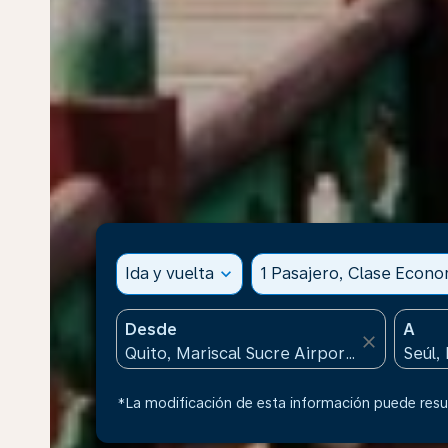
Ida y vuelta
expand_more
1 Pasajero, Clase Econ
Desde
A
close
*La modificación de esta información puede resul