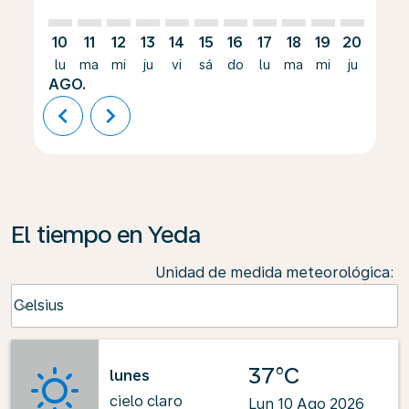
10
11
12
13
14
15
16
17
18
19
20
21
lu
ma
mi
ju
vi
sá
do
lu
ma
mi
ju
vi
AGO.
chevron_left
chevron_right
El tiempo en Yeda
Unidad de medida meteorológica
:
Weather unit option Celsius Selected
Celsius
keyboard_arrow_down
37°C
lunes
cielo claro
Lun 10 Ago 2026