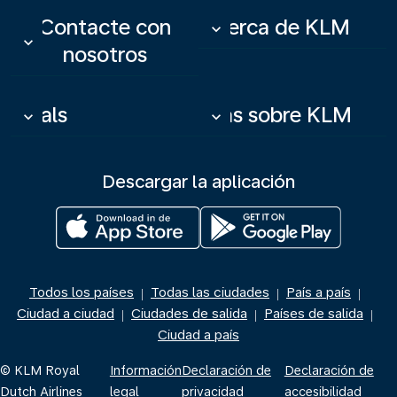
Contacte con
Acerca de KLM
keyboard_arrow_down
keyboard_arrow_down
nosotros
Deals
Más sobre KLM
keyboard_arrow_down
keyboard_arrow_down
Descargar la aplicación
Todos los países
Todas las ciudades
País a país
|
|
|
Ciudad a ciudad
Ciudades de salida
Países de salida
|
|
|
Ciudad a país
© KLM Royal
Información
Declaración de
Declaración de
Dutch Airlines
legal
privacidad
accesibilidad