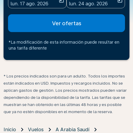
today
today
fc-booking-departure-date-aria-label
fc-booking-return-date-ari
lun. 17 ago. 2026
lun. 24 ago. 2026
Ver ofertas
*La modificación de esta información puede resultar en
una tarifa diferente
* Los precios indicados son para un adulto. Todos los importes
están indicados en USD. Impuestos y recargos incluidos. No se
aplican gastos de gestión. Los precios mostrados pueden variar
dependiendo de la disponibilidad de la tarifa. Las tarifas que se
muestran se han obtenido en las últimas 48 horas y es posible
que ya no estén disponibles en el momento de la reserva.
Inicio
Vuelos
A Arabia Saudí