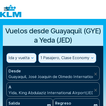

Vuelos desde Guayaquil (GYE)
a Yeda (JED)
Ida y vuelta
expand_more
1 Pasajero, Clase Economy
expand_more
Desde
close
Guayaquil, José Joaquín de Olmedo International Air
A
close
Yida, King Abdulaziz International Airport(JED), Ara
Salida
Regreso