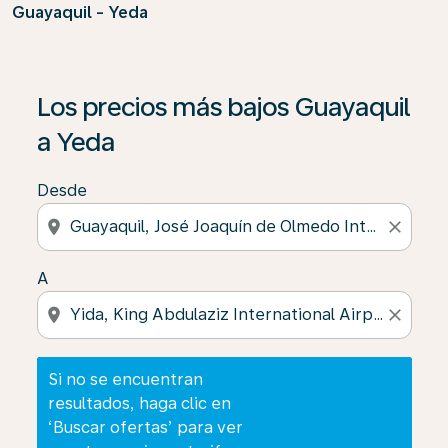
Guayaquil - Yeda
Si no se encuentran resultados, haga clic en ‘Buscar of
Los precios más bajos Guayaquil
a Yeda
Desde
location_on
close
A
location_on
close
Si no se encuentran
resultados, haga clic en
‘Buscar ofertas’ para ver