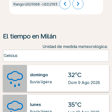
chevron_left
chevron_right
Rango
USD1068
-
USD2193
El tiempo en Milán
Unidad de medida meteorológica
:
Weather unit option Celsius Selected
Celsius
keyboard_arrow_down
32°C
domingo
lluvia ligera
Dom 9 Ago 2026
35°C
lunes
lluvia ligera