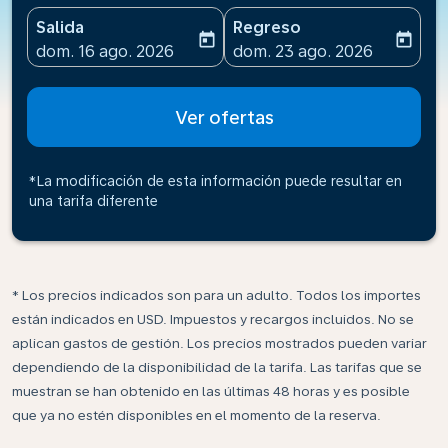
Salida
Regreso
today
today
fc-booking-departure-date-aria-label
fc-booking-return-date-ari
dom. 16 ago. 2026
dom. 23 ago. 2026
Ver ofertas
*La modificación de esta información puede resultar en
una tarifa diferente
* Los precios indicados son para un adulto. Todos los importes
están indicados en USD. Impuestos y recargos incluidos. No se
aplican gastos de gestión. Los precios mostrados pueden variar
dependiendo de la disponibilidad de la tarifa. Las tarifas que se
muestran se han obtenido en las últimas 48 horas y es posible
que ya no estén disponibles en el momento de la reserva.