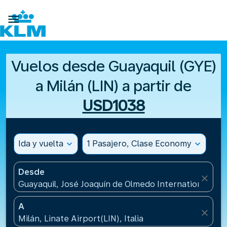

Vuelos desde Guayaquil (GYE)
a Milán (LIN) a partir de
USD1038
Ida y vuelta
expand_more
1 Pasajero, Clase Economy
expand_more
Desde
close
Guayaquil, José Joaquín de Olmedo International Air
A
close
Milán, Linate Airport(LIN), Italia