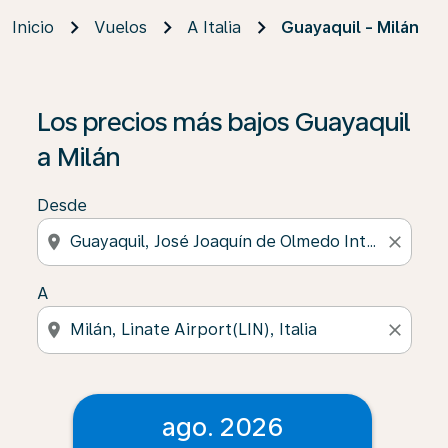
Inicio
Vuelos
A Italia
Guayaquil - Milán
Los precios más bajos Guayaquil
a Milán
Desde
location_on
close
A
location_on
close
ago. 2026