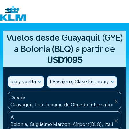

Vuelos desde Guayaquil (GYE)
a Bolonia (BLQ) a partir de
USD1095
Ida y vuelta
expand_more
1 Pasajero, Clase Economy
expand_more
Desde
close
Guayaquil, José Joaquín de Olmedo International Air
A
close
Bolonia, Guglielmo Marconi Airport(BLQ), Italia