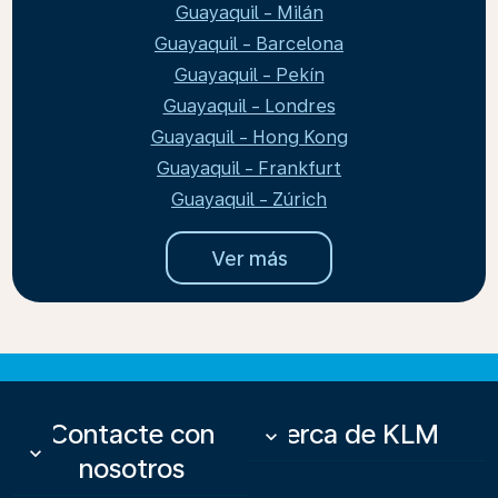
Guayaquil - Milán
Guayaquil - Barcelona
Guayaquil - Pekín
Guayaquil - Londres
Guayaquil - Hong Kong
Guayaquil - Frankfurt
Guayaquil - Zúrich
Ver más
Contacte con
Acerca de KLM
keyboard_arrow_down
keyboard_arrow_down
nosotros