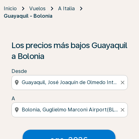
Inicio
Vuelos
A Italia
Guayaquil - Bolonia
Los precios más bajos Guayaquil
a Bolonia
Desde
location_on
close
A
location_on
close