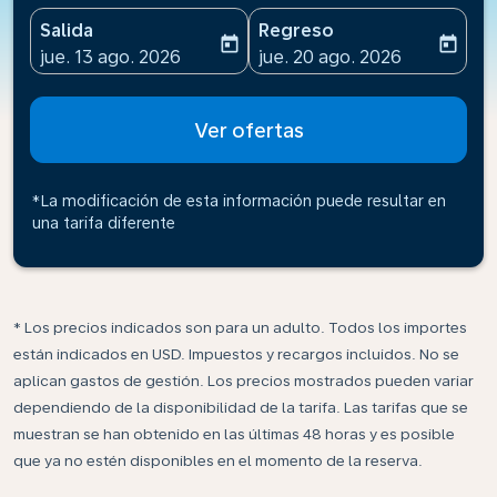
Salida
Regreso
today
today
fc-booking-departure-date-aria-label
fc-booking-return-date-ari
jue. 13 ago. 2026
jue. 20 ago. 2026
Ver ofertas
*La modificación de esta información puede resultar en
una tarifa diferente
* Los precios indicados son para un adulto. Todos los importes
están indicados en USD. Impuestos y recargos incluidos. No se
aplican gastos de gestión. Los precios mostrados pueden variar
dependiendo de la disponibilidad de la tarifa. Las tarifas que se
muestran se han obtenido en las últimas 48 horas y es posible
que ya no estén disponibles en el momento de la reserva.