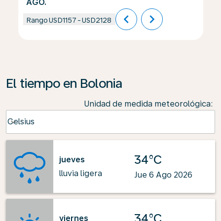
AGO.
chevron_left
chevron_right
Rango
USD1157
-
USD2128
El tiempo en Bolonia
Unidad de medida meteorológica
:
Weather unit option Celsius Selected
Celsius
keyboard_arrow_down
34°C
jueves
lluvia ligera
Jue 6 Ago 2026
34°C
viernes