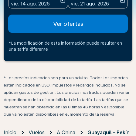
today
today
fc-booking-departure-date-aria-label
fc-booking-return-date-ari
vie. 14 ago. 2026
vie. 21 ago. 2026
Ver ofertas
*La modificación de esta información puede resultar en
una tarifa diferente
* Los precios indicados son para un adulto. Todos los importes
están indicados en USD. Impuestos y recargos incluidos. No se
aplican gastos de gestión. Los precios mostrados pueden variar
dependiendo de la disponibilidad de la tarifa. Las tarifas que se
muestran se han obtenido en las últimas 48 horas y es posible
que ya no estén disponibles en el momento de la reserva.
Inicio
Vuelos
A China
Guayaquil - Pekín