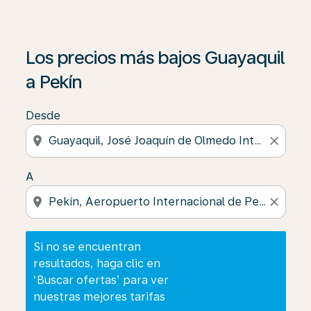
Si no se encuentran resultados, haga clic en ‘Buscar of
Los precios más bajos Guayaquil
a Pekín
Desde
location_on
close
A
location_on
close
Si no se encuentran
resultados, haga clic en
‘Buscar ofertas’ para ver
nuestras mejores tarifas