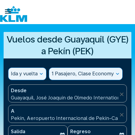

Vuelos desde Guayaquil (GYE)
a Pekín (PEK)
Ida y vuelta
expand_more
1 Pasajero, Clase Economy
expand_more
Desde
close
Guayaquil, José Joaquín de Olmedo International Air
A
close
Pekín, Aeropuerto Internacional de Pekín-Capital(P
Salida
Regreso