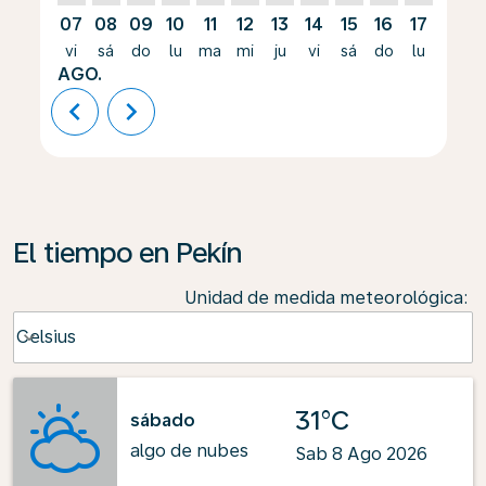
07
08
09
10
11
12
13
14
15
16
17
18
vi
sá
do
lu
ma
mi
ju
vi
sá
do
lu
ma
AGO.
chevron_left
chevron_right
El tiempo en Pekín
Unidad de medida meteorológica
:
Weather unit option Celsius Selected
Celsius
keyboard_arrow_down
31°C
sábado
algo de nubes
Sab 8 Ago 2026