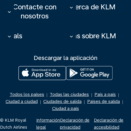
Contacte con
Acerca de KLM
keyboard_arrow_down
keyboard_arrow_down
nosotros
Deals
Más sobre KLM
keyboard_arrow_down
keyboard_arrow_down
Descargar la aplicación
Todos los países
Todas las ciudades
País a país
|
|
|
Ciudad a ciudad
Ciudades de salida
Países de salida
|
|
|
Ciudad a país
© KLM Royal
Información
Declaración de
Declaración de
Dutch Airlines
legal
privacidad
accesibilidad