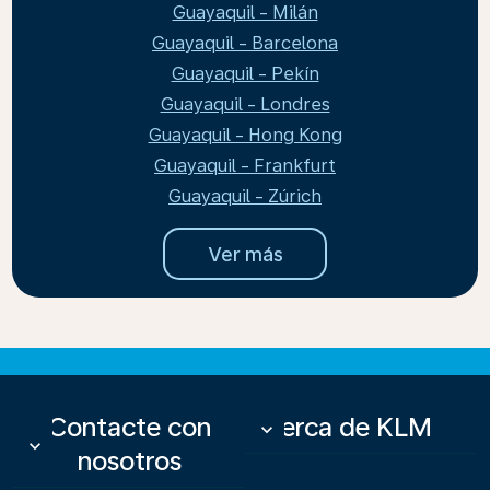
Guayaquil - Milán
Guayaquil - Barcelona
Guayaquil - Pekín
Guayaquil - Londres
Guayaquil - Hong Kong
Guayaquil - Frankfurt
Guayaquil - Zúrich
Ver más
Contacte con
Acerca de KLM
keyboard_arrow_down
keyboard_arrow_down
nosotros