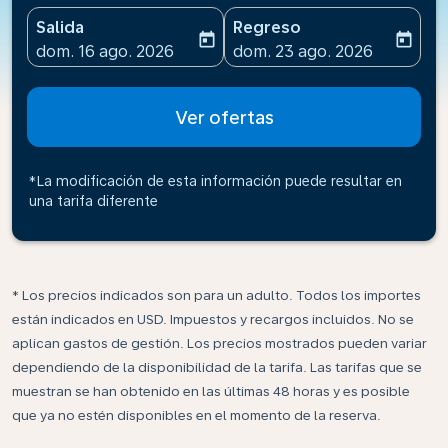
Salida
Regreso
today
today
fc-booking-departure-date-aria-label
fc-booking-return-date-ari
dom. 16 ago. 2026
dom. 23 ago. 2026
Ver ofertas
*La modificación de esta información puede resultar en
una tarifa diferente
* Los precios indicados son para un adulto. Todos los importes
están indicados en USD. Impuestos y recargos incluidos. No se
aplican gastos de gestión. Los precios mostrados pueden variar
dependiendo de la disponibilidad de la tarifa. Las tarifas que se
muestran se han obtenido en las últimas 48 horas y es posible
que ya no estén disponibles en el momento de la reserva.