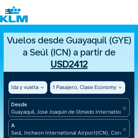

Vuelos desde Guayaquil (GYE)
a Seúl (ICN) a partir de
USD2412
Ida y vuelta
expand_more
1 Pasajero, Clase Economy
expand_more
Desde
close
Guayaquil, José Joaquín de Olmedo International Air
A
close
Seúl, Incheon International Airport(ICN), Corea, Rep