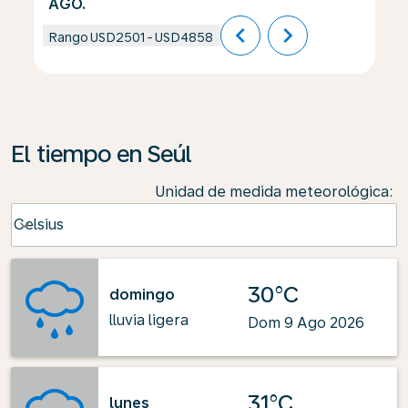
AGO.
chevron_left
chevron_right
Rango
USD2501
-
USD4858
El tiempo en Seúl
Unidad de medida meteorológica
:
Weather unit option Celsius Selected
Celsius
keyboard_arrow_down
30°C
domingo
lluvia ligera
Dom 9 Ago 2026
31°C
lunes