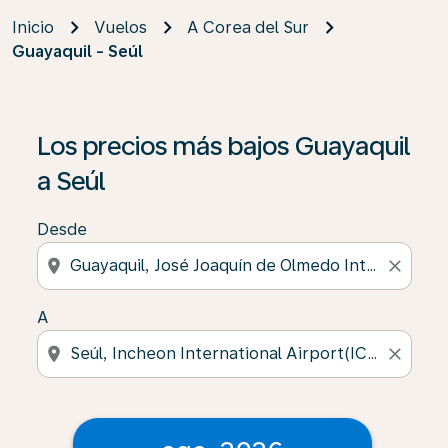
Inicio
Vuelos
A Corea del Sur
Guayaquil - Seúl
Los precios más bajos Guayaquil
a Seúl
Desde
location_on
close
A
location_on
close