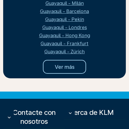
Guayaquil - Milán
Guayaquil - Barcelona
Guayaquil - Pekín
Guayaquil - Londres
Guayaquil - Hong Kong
Guayaquil - Frankfurt
Guayaquil - Zúrich
Ver más
Contacte con
Acerca de KLM
keyboard_arrow_down
keyboard_arrow_down
nosotros