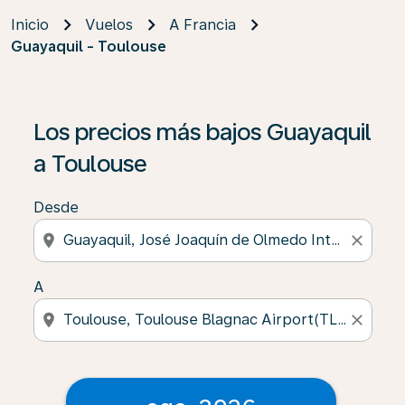
Inicio
Vuelos
A Francia
Guayaquil - Toulouse
Los precios más bajos Guayaquil
a Toulouse
Desde
location_on
close
A
location_on
close