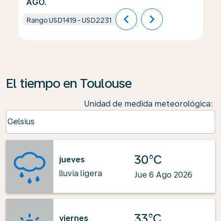
AGO.
chevron_left
chevron_right
Rango
USD1419
-
USD2231
El tiempo en Toulouse
Unidad de medida meteorológica
:
Weather unit option Celsius Selected
Celsius
keyboard_arrow_down
30°C
jueves
lluvia ligera
Jue 6 Ago 2026
33°C
viernes