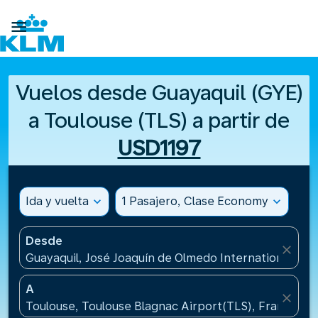

Vuelos desde Guayaquil (GYE)
a Toulouse (TLS) a partir de
USD1197
Ida y vuelta
expand_more
1 Pasajero, Clase Economy
expand_more
Desde
close
Guayaquil, José Joaquín de Olmedo International Air
A
close
Toulouse, Toulouse Blagnac Airport(TLS), Francia