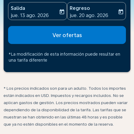
Salida
Regreso
today
today
fc-booking-departure-date-aria-label
fc-booking-return-date-ari
jue. 13 ago. 2026
jue. 20 ago. 2026
Ver ofertas
*La modificación de esta información puede resultar en
una tarifa diferente
* Los precios indicados son para un adulto. Todos los importes
están indicados en USD. Impuestos y recargos incluidos. No se
aplican gastos de gestión. Los precios mostrados pueden variar
dependiendo de la disponibilidad de la tarifa. Las tarifas que se
muestran se han obtenido en las últimas 48 horas y es posible
que ya no estén disponibles en el momento de la reserva.