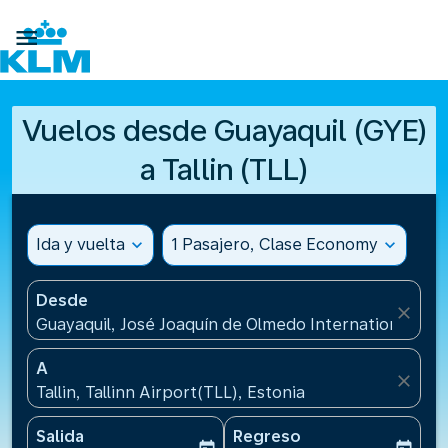

Vuelos desde Guayaquil (GYE)
a Tallin (TLL)
Ida y vuelta
expand_more
1 Pasajero, Clase Economy
expand_more
Desde
close
Guayaquil, José Joaquín de Olmedo International Air
A
close
Tallin, Tallinn Airport(TLL), Estonia
Salida
Regreso