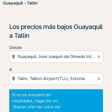
Guayaquil - Tallin
Si no se encuentran resultados, haga clic en ‘Buscar of
Los precios más bajos Guayaquil
a Tallin
Desde
location_on
close
A
location_on
close
Si no se encuentran
resultados, haga clic en
‘Buscar ofertas’ para ver