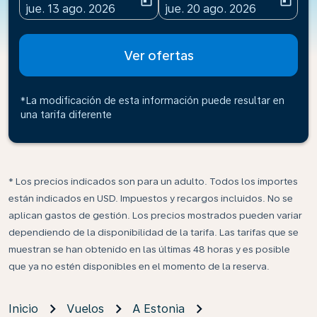
today
today
fc-booking-departure-date-aria-label
fc-booking-return-date-ari
jue. 13 ago. 2026
jue. 20 ago. 2026
Ver ofertas
*La modificación de esta información puede resultar en
una tarifa diferente
* Los precios indicados son para un adulto. Todos los importes
están indicados en USD. Impuestos y recargos incluidos. No se
aplican gastos de gestión. Los precios mostrados pueden variar
dependiendo de la disponibilidad de la tarifa. Las tarifas que se
muestran se han obtenido en las últimas 48 horas y es posible
que ya no estén disponibles en el momento de la reserva.
Inicio
Vuelos
A Estonia