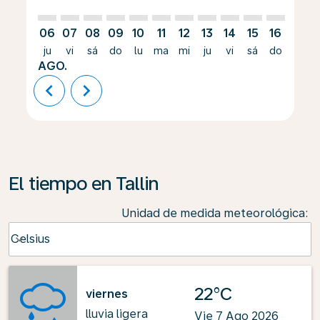
06
07
08
09
10
11
12
13
14
15
16
17
ju
vi
sá
do
lu
ma
mi
ju
vi
sá
do
lu
AGO.
chevron_left
chevron_right
El tiempo en Tallin
Unidad de medida meteorológica
:
Weather unit option Celsius Selected
Celsius
keyboard_arrow_down
22°C
viernes
lluvia ligera
Vie 7 Ago 2026