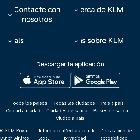
Contacte con
Acerca de KLM
keyboard_arrow_down
keyboard_arrow_down
nosotros
Deals
Más sobre KLM
keyboard_arrow_down
keyboard_arrow_down
Descargar la aplicación
Todos los países
Todas las ciudades
País a país
|
|
|
Ciudad a ciudad
Ciudades de salida
Países de salida
|
|
|
Ciudad a país
© KLM Royal
Información
Declaración de
Declaración de
Dutch Airlines
legal
privacidad
accesibilidad