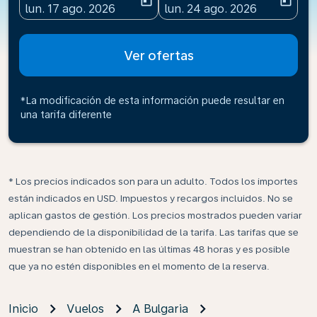
today
today
fc-booking-departure-date-aria-label
fc-booking-return-date-ari
lun. 17 ago. 2026
lun. 24 ago. 2026
Ver ofertas
*La modificación de esta información puede resultar en
una tarifa diferente
* Los precios indicados son para un adulto. Todos los importes
están indicados en USD. Impuestos y recargos incluidos. No se
aplican gastos de gestión. Los precios mostrados pueden variar
dependiendo de la disponibilidad de la tarifa. Las tarifas que se
muestran se han obtenido en las últimas 48 horas y es posible
que ya no estén disponibles en el momento de la reserva.
Inicio
Vuelos
A Bulgaria