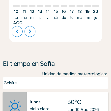
10
11
12
13
14
15
16
17
18
19
20
21
lu
ma
mi
ju
vi
sá
do
lu
ma
mi
ju
vi
AGO.
chevron_left
chevron_right
El tiempo en Sofía
Unidad de medida meteorológica
:
Weather unit option Celsius Selected
Celsius
keyboard_arrow_down
30°C
lunes
cielo claro
Lun 10 Ago 2026