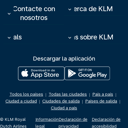
Contacte con
Acerca de KLM
keyboard_arrow_down
keyboard_arrow_down
nosotros
Deals
Más sobre KLM
keyboard_arrow_down
keyboard_arrow_down
Descargar la aplicación
Todos los países
Todas las ciudades
País a país
|
|
|
Ciudad a ciudad
Ciudades de salida
Países de salida
|
|
|
Ciudad a país
© KLM Royal
Información
Declaración de
Declaración de
Dutch Airlines
legal
privacidad
accesibilidad