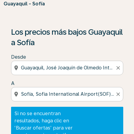
Guayaquil - Sofía
Si no se encuentran resultados, haga clic en ‘Buscar of
Los precios más bajos Guayaquil
a Sofía
Desde
location_on
close
A
location_on
close
Si no se encuentran
resultados, haga clic en
‘Buscar ofertas’ para ver