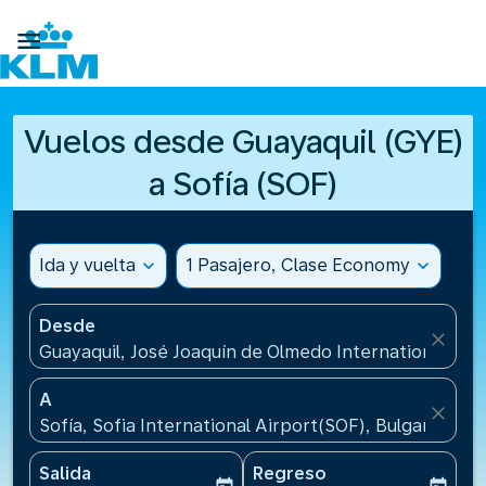

Vuelos desde Guayaquil (GYE)
a Sofía (SOF)
Ida y vuelta
expand_more
1 Pasajero, Clase Economy
expand_more
Desde
close
Guayaquil, José Joaquín de Olmedo International Air
A
close
Sofía, Sofia International Airport(SOF), Bulgaria
Salida
Regreso