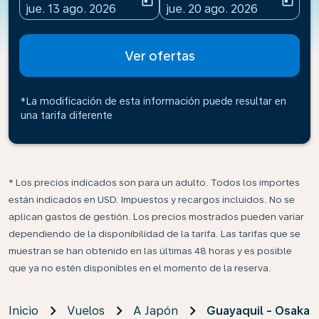
today
today
fc-booking-departure-date-aria-label
fc-booking-return-date-ari
jue. 13 ago. 2026
jue. 20 ago. 2026
Ver ofertas
*La modificación de esta información puede resultar en
una tarifa diferente
* Los precios indicados son para un adulto. Todos los importes
están indicados en USD. Impuestos y recargos incluidos. No se
aplican gastos de gestión. Los precios mostrados pueden variar
dependiendo de la disponibilidad de la tarifa. Las tarifas que se
muestran se han obtenido en las últimas 48 horas y es posible
que ya no estén disponibles en el momento de la reserva.
Inicio
Vuelos
A Japón
Guayaquil - Osaka