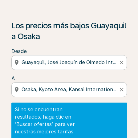
Si no se encuentran resultados, haga clic en ‘Buscar of
Los precios más bajos Guayaquil
a Osaka
Desde
location_on
close
A
location_on
close
Si no se encuentran
resultados, haga clic en
‘Buscar ofertas’ para ver
nuestras mejores tarifas