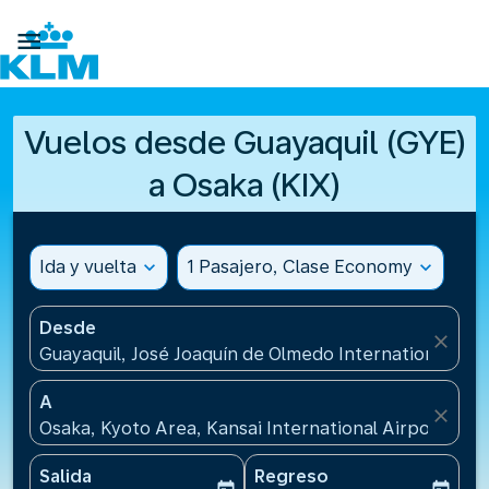

Vuelos desde Guayaquil (GYE)
a Osaka (KIX)
Ida y vuelta
expand_more
1 Pasajero, Clase Economy
expand_more
Desde
close
Guayaquil, José Joaquín de Olmedo International Air
A
close
Osaka, Kyoto Area, Kansai International Airport(KIX)
Salida
Regreso