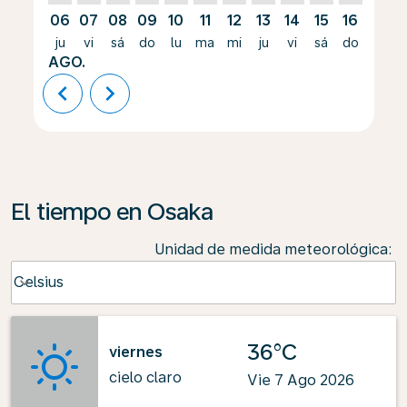
06
07
08
09
10
11
12
13
14
15
16
17
ju
vi
sá
do
lu
ma
mi
ju
vi
sá
do
lu
AGO.
chevron_left
chevron_right
El tiempo en Osaka
Unidad de medida meteorológica
:
Weather unit option Celsius Selected
Celsius
keyboard_arrow_down
36°C
viernes
cielo claro
Vie 7 Ago 2026