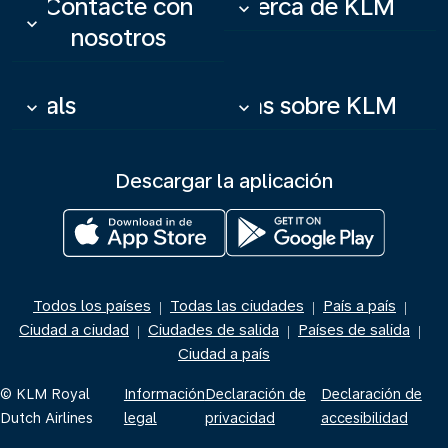
Contacte con
Acerca de KLM
keyboard_arrow_down
keyboard_arrow_down
nosotros
Deals
Más sobre KLM
keyboard_arrow_down
keyboard_arrow_down
Descargar la aplicación
Todos los países
Todas las ciudades
País a país
|
|
|
Ciudad a ciudad
Ciudades de salida
Países de salida
|
|
|
Ciudad a país
© KLM Royal
Información
Declaración de
Declaración de
Dutch Airlines
legal
privacidad
accesibilidad