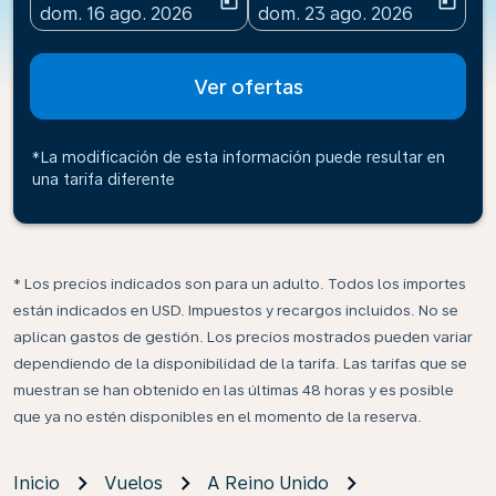
today
today
fc-booking-departure-date-aria-label
fc-booking-return-date-ari
dom. 16 ago. 2026
dom. 23 ago. 2026
Ver ofertas
*La modificación de esta información puede resultar en
una tarifa diferente
* Los precios indicados son para un adulto. Todos los importes
están indicados en USD. Impuestos y recargos incluidos. No se
aplican gastos de gestión. Los precios mostrados pueden variar
dependiendo de la disponibilidad de la tarifa. Las tarifas que se
muestran se han obtenido en las últimas 48 horas y es posible
que ya no estén disponibles en el momento de la reserva.
Inicio
Vuelos
A Reino Unido