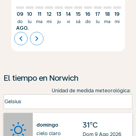
09
10
11
12
13
14
15
16
17
18
19
20
do
lu
ma
mi
ju
vi
sá
do
lu
ma
mi
ju
AGO.
chevron_left
chevron_right
El tiempo en Norwich
Unidad de medida meteorológica
:
Weather unit option Celsius Selected
Celsius
keyboard_arrow_down
31°C
domingo
cielo claro
Dom 9 Ago 2026