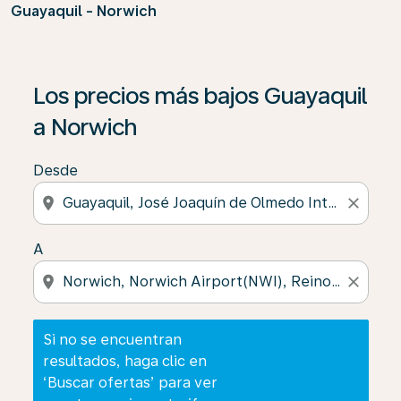
Guayaquil - Norwich
Si no se encuentran resultados, haga clic en ‘Buscar of
Los precios más bajos Guayaquil
a Norwich
Desde
location_on
close
A
location_on
close
Si no se encuentran
resultados, haga clic en
‘Buscar ofertas’ para ver