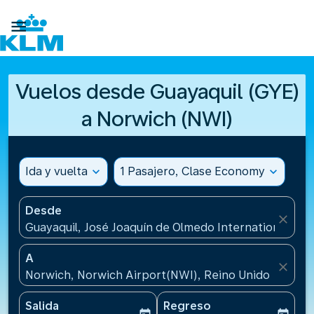

Vuelos desde Guayaquil (GYE)
a Norwich (NWI)
Ida y vuelta
expand_more
1 Pasajero, Clase Economy
expand_more
Desde
close
Guayaquil, José Joaquín de Olmedo International Air
A
close
Norwich, Norwich Airport(NWI), Reino Unido
Salida
Regreso