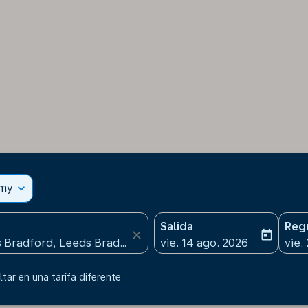
omy
expand_more
Salida
Reg
close
today
fc-booking-departure-date
fc-b
vie. 14 ago. 2026
vie.
tar en una tarifa diferente