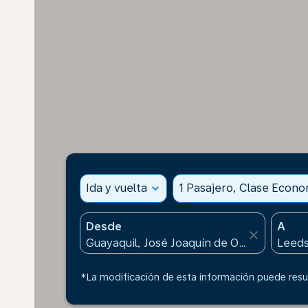
Ida y vuelta
expand_more
1 Pasajero, Clase Econ
Desde
A
close
*La modificación de esta información puede resul