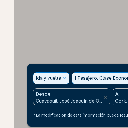
Ida y vuelta
expand_more
1 Pasajero, Clase Econ
Desde
A
close
*La modificación de esta información puede resul