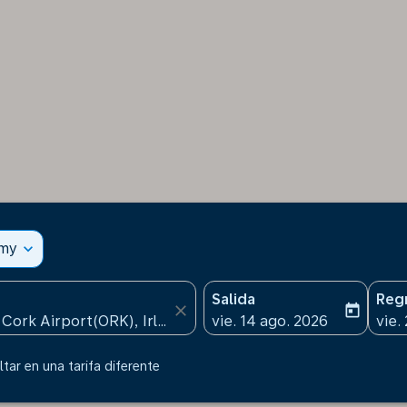
omy
expand_more
Salida
Reg
close
today
fc-booking-departure-date
fc-b
vie. 14 ago. 2026
vie.
tar en una tarifa diferente