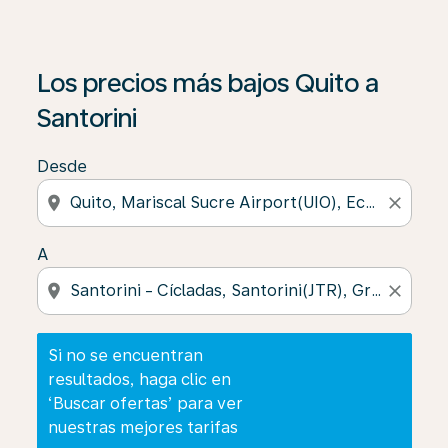
Si no se encuentran resultados, haga clic en ‘Buscar of
Los precios más bajos Quito a
Santorini
Desde
location_on
close
A
location_on
close
Si no se encuentran
resultados, haga clic en
‘Buscar ofertas’ para ver
nuestras mejores tarifas