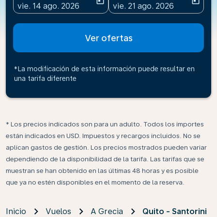
today
today
fc-booking-departure-date-aria-label
fc-booking-return-date-ari
vie. 14 ago. 2026
vie. 21 ago. 2026
Ver ofertas
*La modificación de esta información puede resultar en
una tarifa diferente
* Los precios indicados son para un adulto. Todos los importes
están indicados en USD. Impuestos y recargos incluidos. No se
aplican gastos de gestión. Los precios mostrados pueden variar
dependiendo de la disponibilidad de la tarifa. Las tarifas que se
muestran se han obtenido en las últimas 48 horas y es posible
que ya no estén disponibles en el momento de la reserva.
Inicio
Vuelos
A Grecia
Quito - Santorini