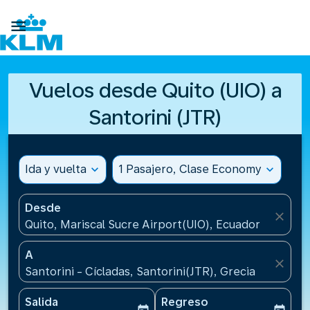

Vuelos desde Quito (UIO) a
Santorini (JTR)
Ida y vuelta
expand_more
1 Pasajero, Clase Economy
expand_more
Desde
close
Quito, Mariscal Sucre Airport(UIO), Ecuador
A
close
Santorini - Cícladas, Santorini(JTR), Grecia
Salida
Regreso