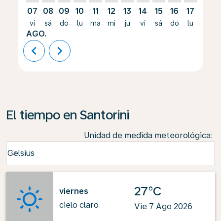
07
08
09
10
11
12
13
14
15
16
17
18
vi
sá
do
lu
ma
mi
ju
vi
sá
do
lu
ma
AGO.
chevron_left
chevron_right
El tiempo en Santorini
Unidad de medida meteorológica
:
Weather unit option Celsius Selected
Celsius
keyboard_arrow_down
27°C
viernes
cielo claro
Vie 7 Ago 2026