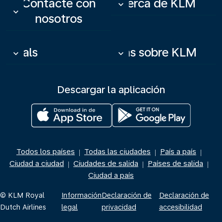
Contacte con
Acerca de KLM
keyboard_arrow_down
keyboard_arrow_down
nosotros
Deals
Más sobre KLM
keyboard_arrow_down
keyboard_arrow_down
Descargar la aplicación
Todos los países
Todas las ciudades
País a país
|
|
|
Ciudad a ciudad
Ciudades de salida
Países de salida
|
|
|
Ciudad a país
© KLM Royal
Información
Declaración de
Declaración de
Dutch Airlines
legal
privacidad
accesibilidad