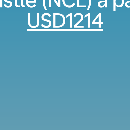
tle (NCL) a pa
USD1214