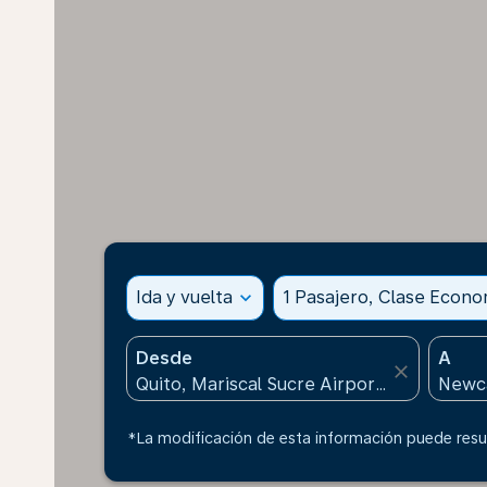
Ida y vuelta
expand_more
1 Pasajero, Clase Econ
Desde
A
close
*La modificación de esta información puede resul