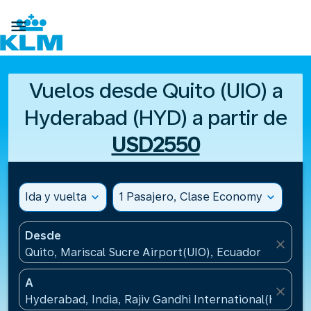

Vuelos desde Quito (UIO) a
Hyderabad (HYD) a partir de
USD2550
Ida y vuelta
expand_more
1 Pasajero, Clase Economy
expand_more
Desde
close
Quito, Mariscal Sucre Airport(UIO), Ecuador
A
close
Hyderabad, India, Rajiv Gandhi International(HYD), I