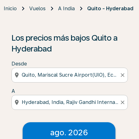
Inicio
Vuelos
A India
Quito - Hyderabad
Los precios más bajos Quito a
Hyderabad
Desde
location_on
close
A
location_on
close
ago. 2026