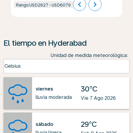
chevron_left
chevron_right
Rango
USD2627
-
USD6079
El tiempo en Hyderabad
Unidad de medida meteorológica
:
Weather unit option Celsius Selected
Celsius
keyboard_arrow_down
30°C
viernes
lluvia moderada
Vie 7 Ago 2026
29°C
sábado
lluvia ligera