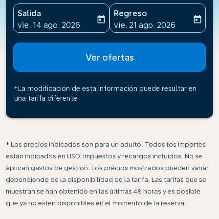
Salida
Regreso
today
today
fc-booking-departure-date-aria-label
fc-booking-return-date-ari
vie. 14 ago. 2026
vie. 21 ago. 2026
Ver ofertas
*La modificación de esta información puede resultar en
una tarifa diferente
* Los precios indicados son para un adulto. Todos los importes
están indicados en USD. Impuestos y recargos incluidos. No se
aplican gastos de gestión. Los precios mostrados pueden variar
dependiendo de la disponibilidad de la tarifa. Las tarifas que se
muestran se han obtenido en las últimas 48 horas y es posible
que ya no estén disponibles en el momento de la reserva.