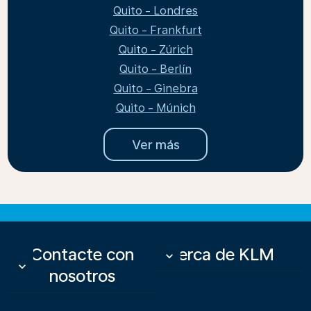
Quito - Londres
Quito - Frankfurt
Quito - Zúrich
Quito - Berlín
Quito - Ginebra
Quito - Múnich
Ver más
Contacte con
Acerca de KLM
keyboard_arrow_down
keyboard_arrow_down
nosotros