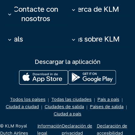
Contacte con
Acerca de KLM
keyboard_arrow_down
keyboard_arrow_down
nosotros
Deals
Más sobre KLM
keyboard_arrow_down
keyboard_arrow_down
Descargar la aplicación
Todos los países
Todas las ciudades
País a país
|
|
|
Ciudad a ciudad
Ciudades de salida
Países de salida
|
|
|
Ciudad a país
© KLM Royal
Información
Declaración de
Declaración de
Dutch Airlines
legal
privacidad
accesibilidad