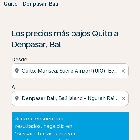
Quito - Denpasar, Bali
Si no se encuentran resultados, haga clic en ‘Buscar of
Los precios más bajos Quito a
Denpasar, Bali
Desde
location_on
close
A
location_on
close
Si no se encuentran
resultados, haga clic en
‘Buscar ofertas’ para ver