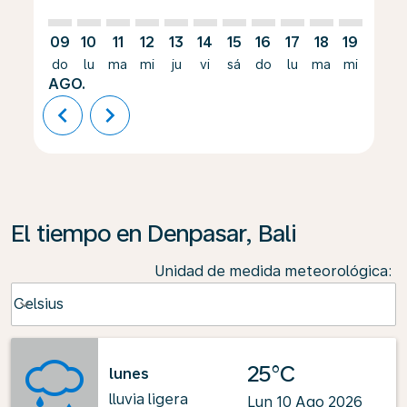
09
10
11
12
13
14
15
16
17
18
19
20
do
lu
ma
mi
ju
vi
sá
do
lu
ma
mi
ju
AGO.
chevron_left
chevron_right
El tiempo en Denpasar, Bali
Unidad de medida meteorológica
:
Weather unit option Celsius Selected
Celsius
keyboard_arrow_down
25°C
lunes
lluvia ligera
Lun 10 Ago 2026