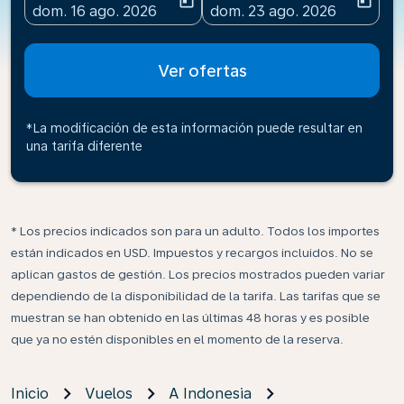
today
today
fc-booking-departure-date-aria-label
fc-booking-return-date-ari
dom. 16 ago. 2026
dom. 23 ago. 2026
Ver ofertas
*La modificación de esta información puede resultar en
una tarifa diferente
* Los precios indicados son para un adulto. Todos los importes
están indicados en USD. Impuestos y recargos incluidos. No se
aplican gastos de gestión. Los precios mostrados pueden variar
dependiendo de la disponibilidad de la tarifa. Las tarifas que se
muestran se han obtenido en las últimas 48 horas y es posible
que ya no estén disponibles en el momento de la reserva.
Inicio
Vuelos
A Indonesia