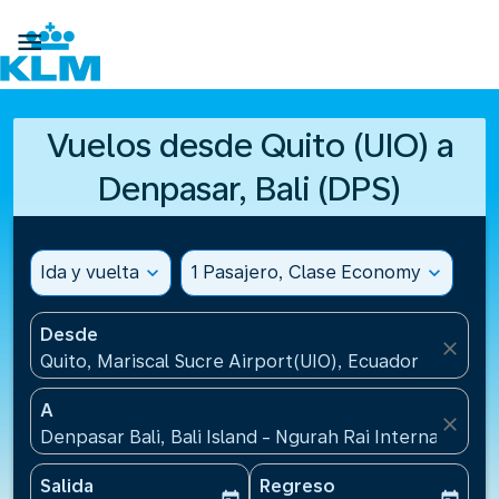

Vuelos desde Quito (UIO) a
Denpasar, Bali (DPS)
Ida y vuelta
expand_more
1 Pasajero, Clase Economy
expand_more
Desde
close
Quito, Mariscal Sucre Airport(UIO), Ecuador
A
close
Denpasar Bali, Bali Island - Ngurah Rai International
Salida
Regreso