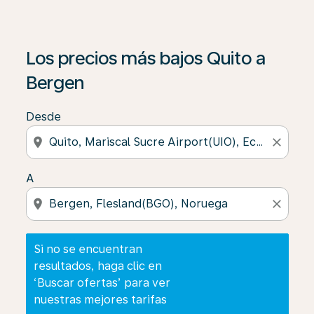
Si no se encuentran resultados, haga clic en ‘Buscar of
Los precios más bajos Quito a
Bergen
Desde
location_on
close
A
location_on
close
Si no se encuentran
resultados, haga clic en
‘Buscar ofertas’ para ver
nuestras mejores tarifas