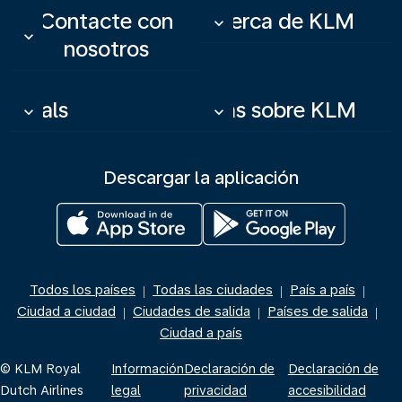
Contacte con
Acerca de KLM
keyboard_arrow_down
keyboard_arrow_down
nosotros
Deals
Más sobre KLM
keyboard_arrow_down
keyboard_arrow_down
Descargar la aplicación
Todos los países
Todas las ciudades
País a país
|
|
|
Ciudad a ciudad
Ciudades de salida
Países de salida
|
|
|
Ciudad a país
© KLM Royal
Información
Declaración de
Declaración de
Dutch Airlines
legal
privacidad
accesibilidad