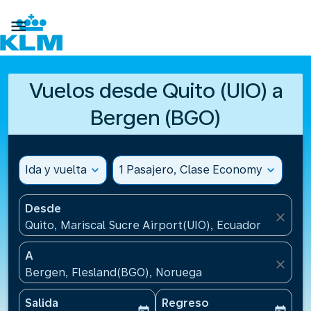

Vuelos desde Quito (UIO) a
Bergen (BGO)
Ida y vuelta
expand_more
1 Pasajero, Clase Economy
expand_more
Desde
close
Quito, Mariscal Sucre Airport(UIO), Ecuador
A
close
Bergen, Flesland(BGO), Noruega
Salida
Regreso