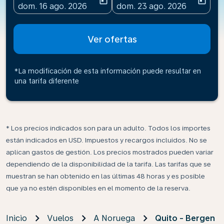
today
today
fc-booking-departure-date-aria-label
fc-booking-return-date-ari
dom. 16 ago. 2026
dom. 23 ago. 2026
Ver ofertas
*La modificación de esta información puede resultar en
una tarifa diferente
* Los precios indicados son para un adulto. Todos los importes
están indicados en USD. Impuestos y recargos incluidos. No se
aplican gastos de gestión. Los precios mostrados pueden variar
dependiendo de la disponibilidad de la tarifa. Las tarifas que se
muestran se han obtenido en las últimas 48 horas y es posible
que ya no estén disponibles en el momento de la reserva.
Inicio
Vuelos
A Noruega
Quito - Bergen