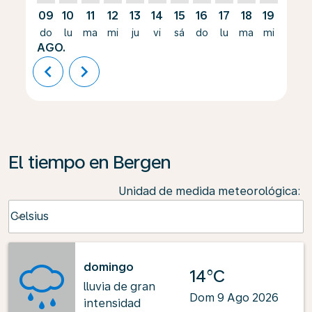
09
10
11
12
13
14
15
16
17
18
19
20
do
lu
ma
mi
ju
vi
sá
do
lu
ma
mi
ju
AGO.
chevron_left
chevron_right
El tiempo en Bergen
Unidad de medida meteorológica
:
Weather unit option Celsius Selected
Celsius
keyboard_arrow_down
domingo
14°C
lluvia de gran
Dom 9 Ago 2026
intensidad