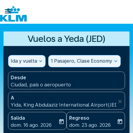

Vuelos a Yeda (JED)
Ida y vuelta
expand_more
1 Pasajero, Clase Economy
expand_more
Desde
Ciudad, país o aeropuerto
A
close
Yida, King Abdulaziz International Airport(JED), Ara
Salida
Regreso
today
today
fc-booking-departure-date-aria-label
fc-booking-return-date-ari
dom. 16 ago. 2026
dom. 23 ago. 2026