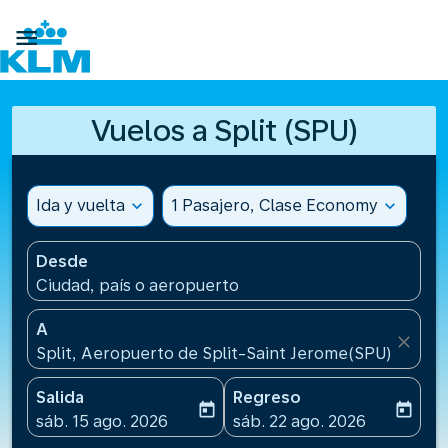

Vuelos a Split (SPU)
Ida y vuelta
expand_more
1 Pasajero, Clase Economy
expand_more
Desde
Ciudad, país o aeropuerto
A
close
Split, Aeropuerto de Split-Saint Jerome(SPU), Croac
Salida
Regreso
today
today
fc-booking-departure-date-aria-label
fc-booking-return-date-ari
sáb. 15 ago. 2026
sáb. 22 ago. 2026