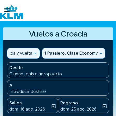

Vuelos a Croacia
Ida y vuelta
expand_more
1 Pasajero, Clase Economy
expand_more
Desde
Ciudad, país o aeropuerto
A
Introducir destino
Salida
Regreso
today
today
fc-booking-departure-date-aria-label
fc-booking-return-date-ari
dom. 16 ago. 2026
dom. 23 ago. 2026