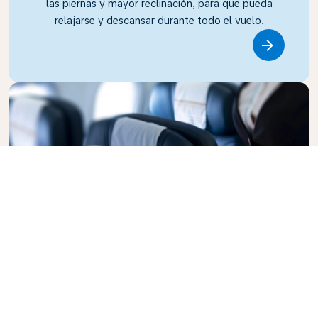
las piernas y mayor reclinación, para que pueda
relajarse y descansar durante todo el vuelo.
Link
Business Class
Vuele con estilo en la clase Business de KLM, donde