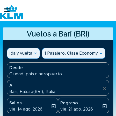

Vuelos a Bari (BRI)
Ida y vuelta
expand_more
1 Pasajero, Clase Economy
expand_more
Desde
Ciudad, país o aeropuerto
A
close
Bari, Palese(BRI), Italia
Salida
Regreso
today
today
fc-booking-departure-date-aria-label
fc-booking-return-date-ari
vie. 14 ago. 2026
vie. 21 ago. 2026