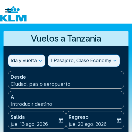

Vuelos a Tanzania
Ida y vuelta
expand_more
1 Pasajero, Clase Economy
expand_more
Desde
Ciudad, país o aeropuerto
A
Introducir destino
Salida
Regreso
today
today
fc-booking-departure-date-aria-label
fc-booking-return-date-ari
jue. 13 ago. 2026
jue. 20 ago. 2026