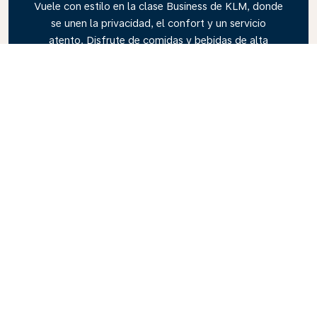
Vuele con estilo en la clase Business de KLM, donde
se unen la privacidad, el confort y un servicio
atento. Disfrute de comidas y bebidas de alta
calidad, atención personalizada de nuestra
tripulación de cabina y lo último en relajación.
Reserve su billete de Business Class hoy mismo y
viva la experiencia KLM.
Link