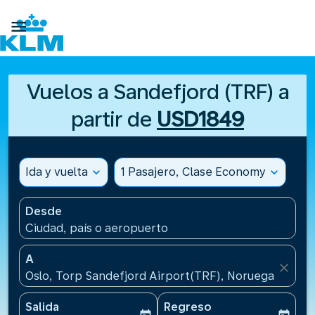

Vuelos a Sandefjord (TRF) a
partir de
USD1849
Ida y vuelta
expand_more
1 Pasajero, Clase Economy
expand_more
Desde
Ciudad, país o aeropuerto
A
close
Oslo, Torp Sandefjord Airport(TRF), Noruega
Salida
Regreso