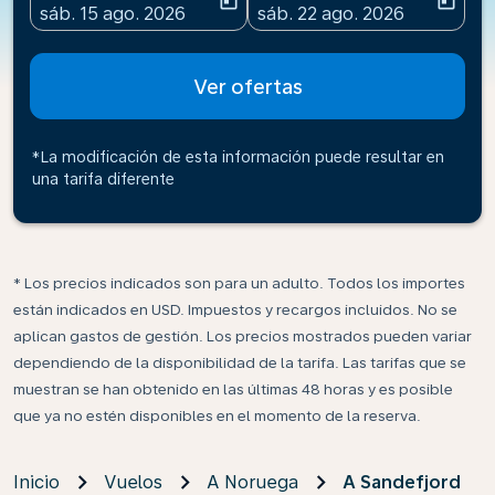
today
today
fc-booking-departure-date-aria-label
fc-booking-return-date-ari
sáb. 15 ago. 2026
sáb. 22 ago. 2026
Ver ofertas
*La modificación de esta información puede resultar en
una tarifa diferente
* Los precios indicados son para un adulto. Todos los importes
están indicados en USD. Impuestos y recargos incluidos. No se
aplican gastos de gestión. Los precios mostrados pueden variar
dependiendo de la disponibilidad de la tarifa. Las tarifas que se
muestran se han obtenido en las últimas 48 horas y es posible
que ya no estén disponibles en el momento de la reserva.
Inicio
Vuelos
A Noruega
A Sandefjord