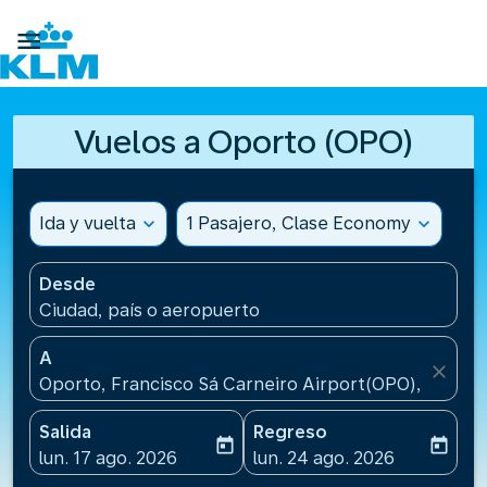

Vuelos a Oporto (OPO)
Ida y vuelta
expand_more
1 Pasajero, Clase Economy
expand_more
Desde
Ciudad, país o aeropuerto
A
close
Oporto, Francisco Sá Carneiro Airport(OPO), Portug
Salida
Regreso
today
today
fc-booking-departure-date-aria-label
fc-booking-return-date-ari
lun. 17 ago. 2026
lun. 24 ago. 2026