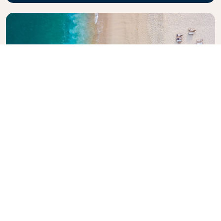
Explore la guía de viajes de KLM
¿Está planeando su próxima aventura? La Guía de
Viajes KLM está aquí para inspirar e informar, con
consejos y recomendaciones de expertos para
destinos de todo el mundo. Descubra las
atracciones que no debe perderse, los restaurantes