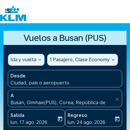

Vuelos a Busan (PUS)
Ida y vuelta
expand_more
1 Pasajero, Clase Economy
expand_more
Desde
Ciudad, país o aeropuerto
A
close
Busan, Gimhae(PUS), Corea, República de
Salida
Regreso
today
today
fc-booking-departure-date-aria-label
fc-booking-return-date-ari
lun. 17 ago. 2026
lun. 24 ago. 2026