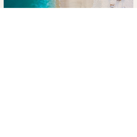
Explore la guía de viajes de KLM
¿Está planeando su próxima aventura? La Guía de
Viajes KLM está aquí para inspirar e informar, con
consejos y recomendaciones de expertos para
destinos de todo el mundo. Descubra las
atracciones que no debe perderse, los restaurantes
locales y las joyas ocultas, para que pueda crear
fácilmente experiencias de viaje inolvidables. Deje
que KLM le ayude a explorar el mundo con
confianza.