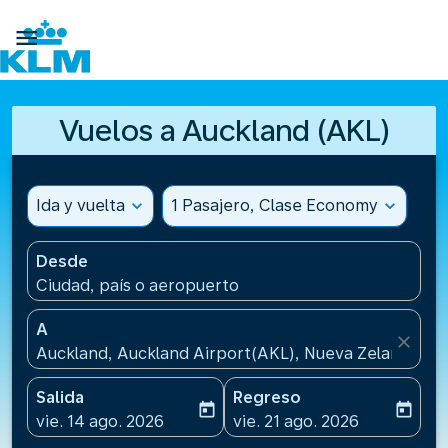

Vuelos a Auckland (AKL)
Ida y vuelta
expand_more
1 Pasajero, Clase Economy
expand_more
Desde
Ciudad, país o aeropuerto
A
close
Auckland, Auckland Airport(AKL), Nueva Zelanda
Salida
Regreso
today
today
fc-booking-departure-date-aria-label
fc-booking-return-date-ari
vie. 14 ago. 2026
vie. 21 ago. 2026