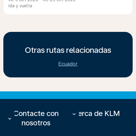
Ida y vuelta
Otras rutas relacionadas
Ecuador
Contacte con
Acerca de KLM
keyboard_arrow_down
keyboard_arrow_down
nosotros