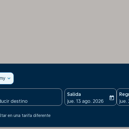
omy
expand_more
Salida
Reg
today
fc-booking-departure-date
fc-b
jue. 13 ago. 2026
jue.
tar en una tarifa diferente