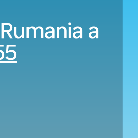
 Rumania a
55