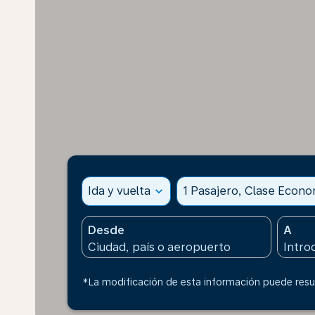
Ida y vuelta
expand_more
1 Pasajero, Clase Econ
Desde
A
*La modificación de esta información puede resul