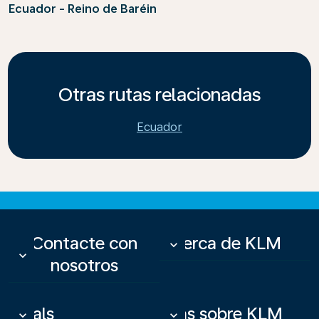
Ecuador - Reino de Baréin
Otras rutas relacionadas
Ecuador
Contacte con
Acerca de KLM
keyboard_arrow_down
keyboard_arrow_down
nosotros
Deals
Más sobre KLM
keyboard_arrow_down
keyboard_arrow_down