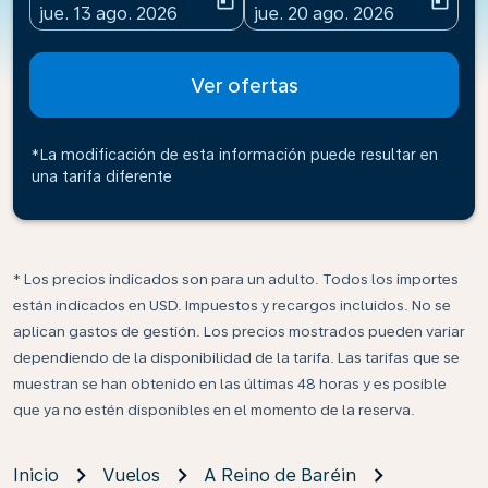
today
today
fc-booking-departure-date-aria-label
fc-booking-return-date-ari
jue. 13 ago. 2026
jue. 20 ago. 2026
Ver ofertas
*La modificación de esta información puede resultar en
una tarifa diferente
* Los precios indicados son para un adulto. Todos los importes
están indicados en USD. Impuestos y recargos incluidos. No se
aplican gastos de gestión. Los precios mostrados pueden variar
dependiendo de la disponibilidad de la tarifa. Las tarifas que se
muestran se han obtenido en las últimas 48 horas y es posible
que ya no estén disponibles en el momento de la reserva.
Inicio
Vuelos
A Reino de Baréin