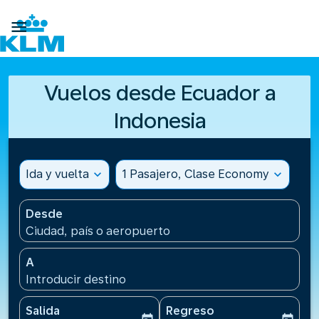

Vuelos desde Ecuador a
Indonesia
Ida y vuelta
expand_more
1 Pasajero, Clase Economy
expand_more
Desde
Ciudad, país o aeropuerto
A
Introducir destino
Salida
Regreso