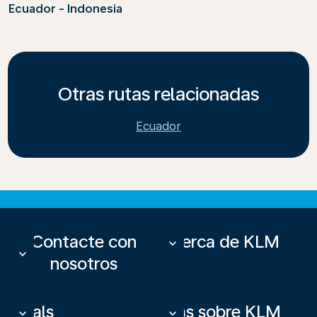
Ecuador - Indonesia
Otras rutas relacionadas
Ecuador
Contacte con
Acerca de KLM
keyboard_arrow_down
keyboard_arrow_down
nosotros
Deals
Más sobre KLM
keyboard_arrow_down
keyboard_arrow_down