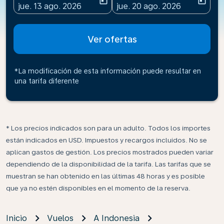
today
today
fc-booking-departure-date-aria-label
fc-booking-return-date-ari
jue. 13 ago. 2026
jue. 20 ago. 2026
Ver ofertas
*La modificación de esta información puede resultar en
una tarifa diferente
* Los precios indicados son para un adulto. Todos los importes
están indicados en USD. Impuestos y recargos incluidos. No se
aplican gastos de gestión. Los precios mostrados pueden variar
dependiendo de la disponibilidad de la tarifa. Las tarifas que se
muestran se han obtenido en las últimas 48 horas y es posible
que ya no estén disponibles en el momento de la reserva.
Inicio
Vuelos
A Indonesia