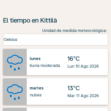
El tiempo en Kittilä
Unidad de medida meteorológica
:
Weather unit option Celsius Selected
Celsius
keyboard_arrow_down
16°C
lunes
lluvia moderada
Lun 10 Ago 2026
13°C
martes
nubes
Mar 11 Ago 2026