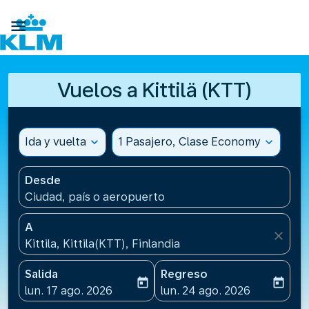

Vuelos a Kittilä (KTT)
Ida y vuelta
expand_more
1 Pasajero, Clase Economy
expand_more
Desde
Ciudad, país o aeropuerto
A
close
Kittila, Kittila(KTT), Finlandia
Salida
Regreso
today
today
fc-booking-departure-date-aria-label
fc-booking-return-date-ari
lun. 17 ago. 2026
lun. 24 ago. 2026