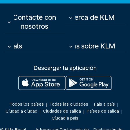
Contacte con
Acerca de KLM
keyboard_arrow_down
keyboard_arrow_down
nosotros
Deals
Más sobre KLM
keyboard_arrow_down
keyboard_arrow_down
Descargar la aplicación
Todos los países
Todas las ciudades
País a país
|
|
|
Ciudad a ciudad
Ciudades de salida
Países de salida
|
|
|
Ciudad a país
© KLM Royal
Información
Declaración de
Declaración de